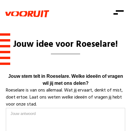
Laatste nieuws
Alle artikels
Beweging
Mission statement
Koopkracht
Dicht bij jou
Jouw idee voor Roeselare!
Onze mensen
Doe mee
Zorg
Doe mee
Shop
Standpunten
Gelijke kansen
Word lid
Zoeken
Vacatures
Welzijn
Login
Login
Jouw stem telt in Roeselare. Welke ideeën of vragen
Mis niets
Consumentenbescherming
wil jij met ons delen?
Roeselare is van ons allemaal. Wat jij ervaart, denkt of mist,
Pensioenen
Doe mee
doet ertoe. Laat ons weten welke ideeën of vragen jij hebt
voor onze stad.
Kinderen en jongeren