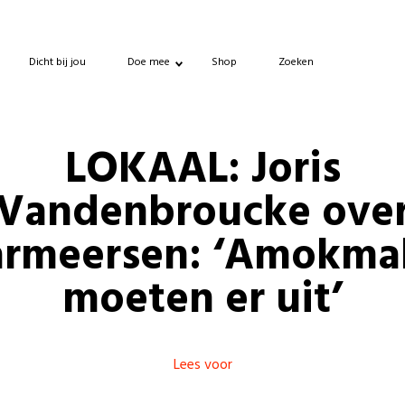
Dicht bij jou
Doe mee
Shop
Zoeken
LOKAAL: Joris
Vandenbroucke ove
armeersen: ‘Amokma
moeten er uit’
Lees voor