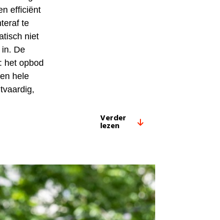
en efficiënt
eraf te
tisch niet
 in. De
: het opbod
en hele
tvaardig,
Verder
lezen