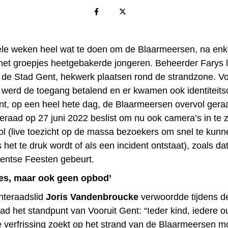
kele weken heel wat te doen om de Blaarmeersen, na enk
met groepjes heetgebakerde jongeren. Beheerder Farys li
 de Stad Gent, hekwerk plaatsen rond de strandzone. Voo
werd de toegang betalend en er kwamen ook identiteitsc
t, op een heel hete dag, de Blaarmeersen overvol geraa
raad op 27 juni 2022 beslist om nu ook camera’s in te z
ol (live toezicht op de massa bezoekers om snel te kunn
 het te druk wordt of als een incident ontstaat), zoals da
Gentse Feesten gebeurt.
es, maar ook geen opbod’
teraadslid
Joris Vandenbroucke
verwoordde tijdens d
d het standpunt van Vooruit Gent: “Ieder kind, iedere o
e verfrissing zoekt op het strand van de Blaarmeersen mo