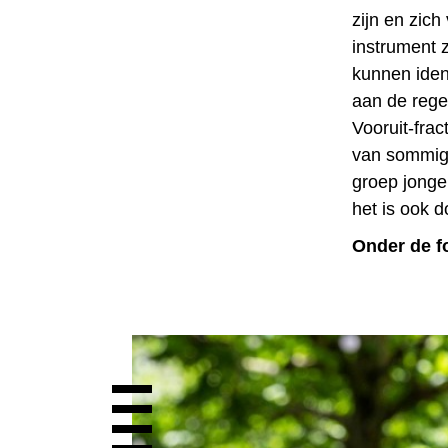
zijn en zich
instrument 
kunnen ident
aan de regel
Vooruit-fra
van sommige
groep jonge
het is ook d
Onder de fo