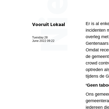
Vooruit Lokaal
Er is al en
incidenten 
overleg met
Tuesday 28
June 2022 09:22
Gentenaars 
Omdat recen
de gemeente
crowd contr
optreden als
tijdens de 
‘Geen tabo
Ons gemeen
gemeenteraa
iedereen di