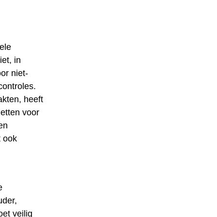
ele
et, in
r niet-
ontroles.
kten, heeft
etten voor
en
t ook
e
uder,
et veilig