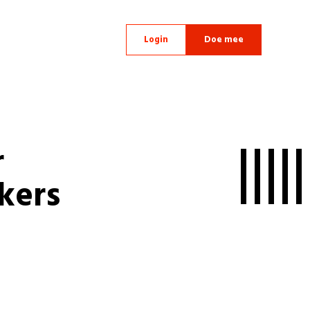
Login
Doe mee
r
kers