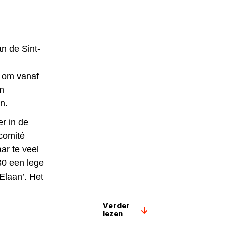
an de Sint-
 om vanaf
m
n.
er in de
comité
ar te veel
30 een lege
Elaan’. Het
Verder
lezen