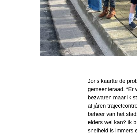
Joris kaartte de pr
gemeenteraad. “Er w
bezwaren maar ik st
al járen trajectcont
beheer van het stad
elders wel kan? Ik b
snelheid is immers 