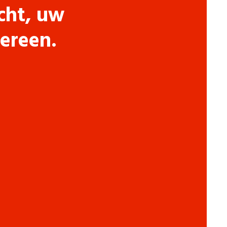
cht, uw
dereen.