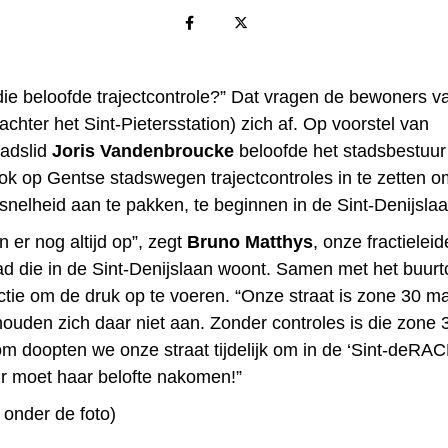
 die beloofde trajectcontrole?” Dat vragen de bewoners v
achter het Sint-Pietersstation) zich af. Op voorstel van
adslid
Joris Vandenbroucke
beloofde het stadsbestuur
ok op Gentse stadswegen trajectcontroles in te zetten o
snelheid aan te pakken, te beginnen in de Sint-Denijslaa
 er nog altijd op”, zegt
Bruno Matthys
, onze fractieleid
ad die in de Sint-Denijslaan woont. Samen met het buurt
ctie om de druk op te voeren. “Onze straat is zone 30 ma
houden zich daar niet aan. Zonder controles is die zone 
m doopten we onze straat tijdelijk om in de ‘Sint-deRAC
r moet haar belofte nakomen!”
 onder de foto)