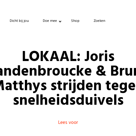
Dicht bij jou
Doe mee
Shop
Zoeken
LOKAAL: Joris
andenbroucke & Bru
atthys strijden teg
snelheidsduivels
Lees voor