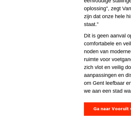
eenvoudige stalling
oplossing”, zegt Va
zijn dat onze hele h
staat.”
Dit is geen aanval o
comfortabele en vei
noden van moderne f
ruimte voor voetgan
zich vlot en veilig 
aanpassingen en dis
om Gent leefbaar e
we aan een stad waar
Ga naar Vooruit