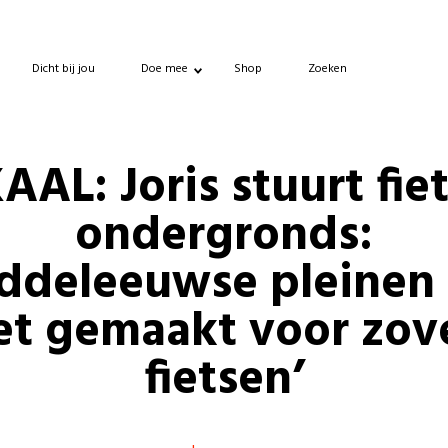
Dicht bij jou
Doe mee
Shop
Zoeken
AL: Joris stuurt fie
ondergronds:
ddeleeuwse pleinen 
et gemaakt voor zov
fietsen’