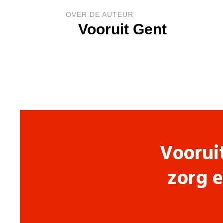
OVER DE AUTEUR
Vooruit Gent
Voorui
zorg e