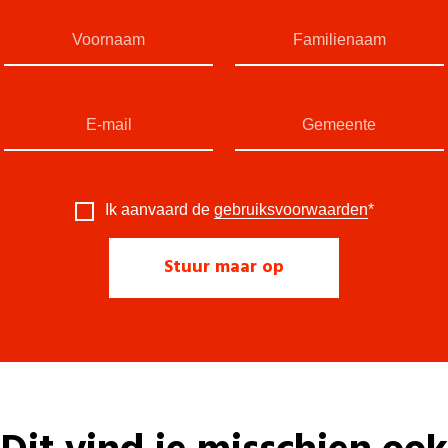
Ik aanvaard de
gebruiksvoorwaarden
*