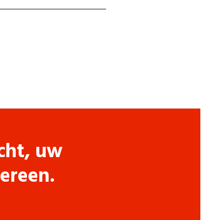
cht, uw
dereen.