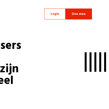
Login
Doe mee
tsers
zijn
eel