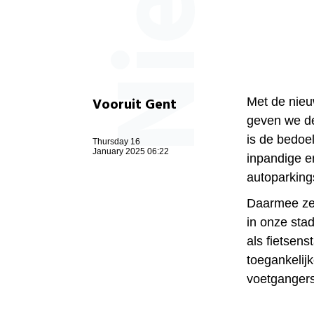
Vooruit Gent
Met de nieu
geven we de 
is de bedoel
Thursday 16
January 2025 06:22
inpandige e
autoparking
Daarmee zet
in onze stad
als fietsens
toegankelij
voetganger