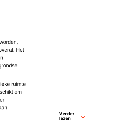
 worden,
overal. Het
in
grondse
ieke ruimte
eschikt om
 en
aan
Verder
lezen