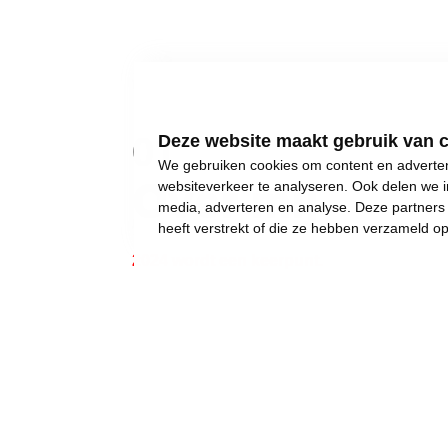
01
Deze website maakt gebruik van 
We gebruiken cookies om content en advertent
Over mij
websiteverkeer te analyseren. Ook delen we i
media, adverteren en analyse. Deze partner
heeft verstrekt of die ze hebben verzameld o
2024 wordt een keerpunt.
Gewone dingen lijken onmogelijk geworden:
een eigen huis kopen,
een betaalbare crèche,
een leerkracht voor uw kinderen, of gewoon..
een job met een deftig loon, om af en toe iet
Wij weigeren ons neer te leggen bij stilst
Daarom moet 2024 het jaar worden waarin w