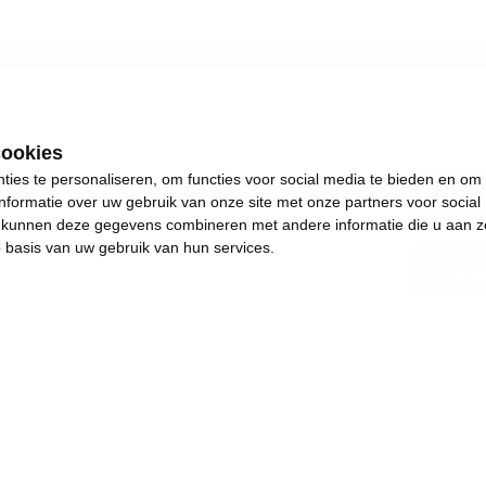
cookies
ies te personaliseren, om functies voor social media te bieden en om
Oost
nformatie over uw gebruik van onze site met onze partners voor social
s kunnen deze gegevens combineren met andere informatie die u aan z
p basis van uw gebruik van hun services.
Opvo
.
s plezants te doen.
and en achteruitgang.
e de dingen weer in beweging brengen. Het jaar