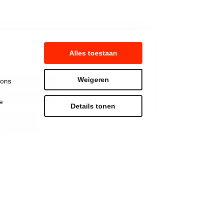
Alles toestaan
Weigeren
 ons
 vlaanderen
e
Details tonen
lger 2
Strijd mee