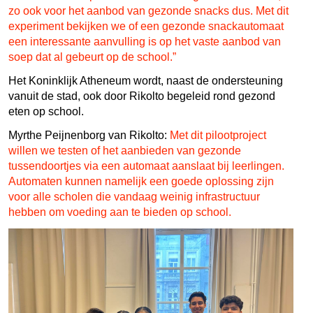
zo ook voor het aanbod van gezonde snacks dus. Met dit
experiment bekijken we of een gezonde snackautomaat
een interessante aanvulling is op het vaste aanbod van
soep dat al gebeurt op de school.”
Het Koninklijk Atheneum wordt, naast de ondersteuning
vanuit de stad, ook door Rikolto begeleid rond gezond
eten op school.
Myrthe Peijnenborg van Rikolto:
Met dit pilootproject
willen we testen of het aanbieden van gezonde
tussendoortjes via een automaat aanslaat bij leerlingen.
Automaten kunnen namelijk een goede oplossing zijn
voor alle scholen die vandaag weinig infrastructuur
hebben om voeding aan te bieden op school.