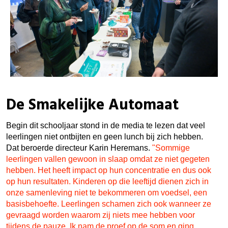
De Smakelijke Automaat
Begin dit schooljaar stond in de media te lezen dat veel
leerlingen niet ontbijten en geen lunch bij zich hebben.
Dat beroerde directeur Karin Heremans.
"
Sommige
leerlingen vallen gewoon in slaap omdat ze niet gegeten
hebben. Het heeft impact op hun concentratie en dus ook
op hun resultaten. Kinderen op die leeftijd dienen zich in
onze samenleving niet te bekommeren om voedsel, een
basisbehoefte. Leerlingen schamen zich ook wanneer ze
gevraagd worden waarom zij niets mee hebben voor
tijdens de pauze. Ik nam de proef op de som en ging