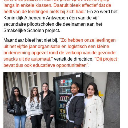
langs in enkele klassen. Daaruit bleek effectief dat de
helft van de leerlingen niets bij zich had.”
En zo werd het
Koninklijk Atheneum Antwerpen één van de vijf
secundaire pilootscholen die deelnamen aan het
Smakelijke Scholen project.
Maar daar bleef het niet bij.
"Zo hebben onze leerlingen
uit het vijfde jaar organisatie en logistisch een kleine
onderneming opgezet rond de verkoop van de gezonde
snacks uit de automaat."
vertelt de directrice.
"Dit project
bevat dus ook educatieve opportuniteiten"
.