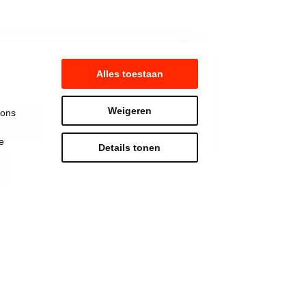
Alles toestaan
Weigeren
 ons
burg
e
Details tonen
Strijd mee