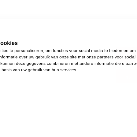
cookies
ies te personaliseren, om functies voor social media te bieden en om
Lim
nformatie over uw gebruik van onze site met onze partners voor social
s kunnen deze gegevens combineren met andere informatie die u aan z
p basis van uw gebruik van hun services.
12
.
s plezants te doen.
and en achteruitgang.
e de dingen weer in beweging brengen. Het jaar