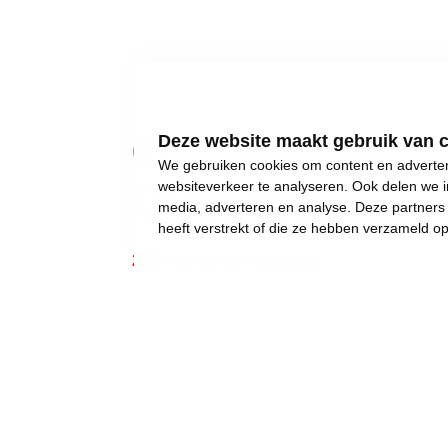
01
Deze website maakt gebruik van 
We gebruiken cookies om content en advertent
Over mij
websiteverkeer te analyseren. Ook delen we i
media, adverteren en analyse. Deze partner
heeft verstrekt of die ze hebben verzameld o
2024 wordt een keerpunt.
Gewone dingen lijken onmogelijk geworden:
een eigen huis kopen,
een betaalbare crèche,
een leerkracht voor uw kinderen, of gewoon..
een job met een deftig loon, om af en toe iet
Wij weigeren ons neer te leggen bij stilst
Daarom moet 2024 het jaar worden waarin w