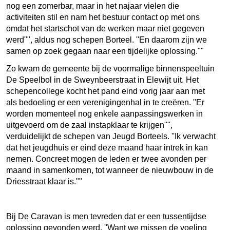
nog een zomerbar, maar in het najaar vielen die
activiteiten stil en nam het bestuur contact op met ons
omdat het startschot van de werken maar niet gegeven
werd"", aldus nog schepen Borteel. ''En daarom zijn we
samen op zoek gegaan naar een tijdelijke oplossing.""
Zo kwam de gemeente bij de voormalige binnenspeeltuin
De Speelbol in de Sweynbeerstraat in Elewijt uit. Het
schepencollege kocht het pand eind vorig jaar aan met
als bedoeling er een verenigingenhal in te creëren. ''Er
worden momenteel nog enkele aanpassingswerken in
uitgevoerd om de zaal instapklaar te krijgen"",
verduidelijkt de schepen van Jeugd Borteels. ''Ik verwacht
dat het jeugdhuis er eind deze maand haar intrek in kan
nemen. Concreet mogen de leden er twee avonden per
maand in samenkomen, tot wanneer de nieuwbouw in de
Driesstraat klaar is.""
Bij De Caravan is men tevreden dat er een tussentijdse
oplossing gevonden werd. ''Want we missen de voeling