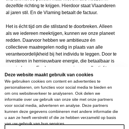
dezelfde richting te krijgen. Hierdoor staat Vlaanderen
al jaren stil. En de Vlaming betaalt de factuur.
Het is écht tijd om die stilstand te doorbreken. Alleen
als we iedereen meekrijgen, kunnen we onze planeet
redden. Daarvoor hebben we ambitieuze én
collectieve maatregelen nodig in plaats van alle
verantwoordelijkheid bij het individu te leggen. Door te
investeren in hernieuwbare energie, die betaalbaar is
voor iedereen. En door onze woningen collectief te
Deze website maakt gebruik van cookies
renoveren, zodat de netbeheerder de factuur
We gebruiken cookies om content en advertenties te
voorschiet.
personaliseren, om functies voor social media te bieden en
om ons websiteverkeer te analyseren. Ook delen we
Wij weigeren ons neer te leggen bij stilstand en
informatie over uw gebruik van onze site met onze partners
achteruitgang.
voor social media, adverteren en analyse. Deze partners
Daarom moet 2024 het jaar worden waarin we de
kunnen deze gegevens combineren met andere informatie die
dingen weer in beweging brengen. Het jaar waarin we
u aan ze heeft verstrekt of die ze hebben verzameld op basis
uw koopkracht, uw gezondheid en het onderwijs van
van uw gebruik van hun services.