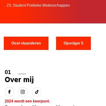
23,
Student Politieke Wetenschappen
Oost vlaanderen
Opvolger 5
01
Over mij
2024 wordt een keerpunt.