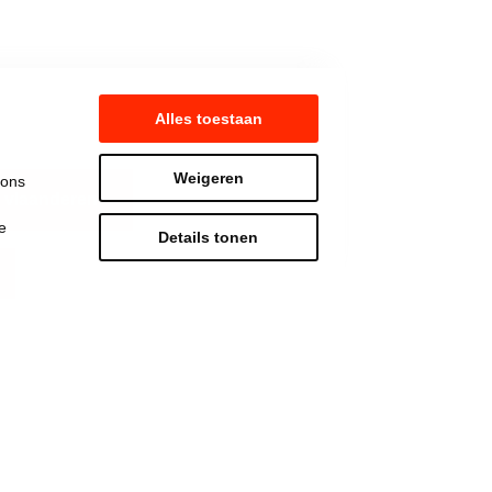
Alles toestaan
Weigeren
 ons
 vlaanderen
e
Details tonen
Strijd mee