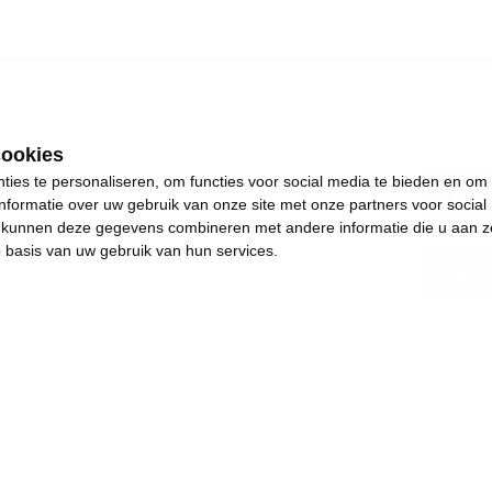
cookies
ies te personaliseren, om functies voor social media te bieden en om
Oost
nformatie over uw gebruik van onze site met onze partners voor social
s kunnen deze gegevens combineren met andere informatie die u aan z
p basis van uw gebruik van hun services.
19
.
s plezants te doen.
and en achteruitgang.
e de dingen weer in beweging brengen. Het jaar