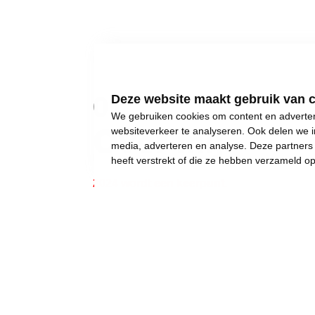
01
Deze website maakt gebruik van 
We gebruiken cookies om content en advertent
Over mij
websiteverkeer te analyseren. Ook delen we i
media, adverteren en analyse. Deze partner
heeft verstrekt of die ze hebben verzameld o
2024 wordt een keerpunt.
Gewone dingen lijken onmogelijk geworden:
een eigen huis kopen,
een betaalbare crèche,
een leerkracht voor uw kinderen, of gewoon..
een job met een deftig loon, om af en toe iet
Wij weigeren ons neer te leggen bij stilst
Daarom moet 2024 het jaar worden waarin w