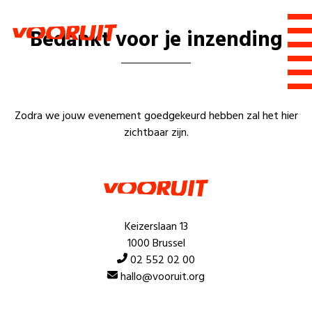
Laatste nieuws
Bedankt voor je inzending
Alle artikels
Beweging
Mission statement
Koopkracht
Dicht bij jou
Onze mensen
Doe mee
Zorg
Zodra we jouw evenement goedgekeurd hebben zal het hier
Doe mee
zichtbaar zijn.
Shop
Standpunten
Gelijke kansen
Word lid
Zoeken
Vacatures
Welzijn
Login
Login
Mis niets
Consumentenbescherming
Pensioenen
Keizerslaan 13
Doe mee
1000 Brussel
Kinderen en jongeren
02 552 02 00
hallo@vooruit.org