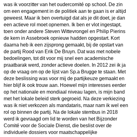
was ik voorzitter van het oudercomité op school. De zin
om een engagement in de politiek aan te gaan is er altijd
geweest. Maar ik ben overtuigd dat als je dit doet, je dan
een actieve rol moet opnemen. Ik ben er vlot ingestapt,
toen onder andere Steven Wittevrongel en Philip Pierins
de kern in Assebroek opnieuw hadden opgestart. Kort
daarna heb ik een zijsprong gemaakt, bij de opstart van
de partij Rood van Erik De Bruyn. Dat was met nobele
bedoelingen, tot dit voor mij snel een academische
praatbarak werd, zonder actieve doelen. In 2012 zei ik ja
op de vraag om op de lijst van Sp.a Brugge te staan. Met
deze beslissing was voor mij de partijkeuze gemaakt en
hier blijf ik ook trouw aan. Hoewel mijn interesses eerder
op het nationale en mondiaal niveau lagen, is mijn band
met het lokale beleid sterk gegroeid. Na deze verkiezing
was ik niet verkozen als mandataris, maar nam ik wel een
rol op binnen de partij. Na de lokale stembus in 2018
werd ik gevraagd om lid te worden van het Bijzonder
Comité voor de Sociale Dienst, die beslist over de
individuele dossiers voor maatschappelijke