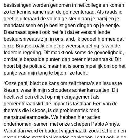
beslissingen worden genomen in het college en komen
zo ter kennisname naar de gemeenteraad. Als raadslid
geef je uiteraard de volledige steun aan je partij en je
mandatarissen en je beslist geen dingen op je eentje.
Daarnaast speelt ook het feit dat er verschillende
bestuursniveaus zijn in ons land. Ik bedoel hiermee dat
onze Brugse coalitie niet de weerspiegeling is van de
federale regering. Dit maakt ook soms de gevoeligheid,
omdat je bepaalde punten dan beter niet aanraakt. Dit
hoort bij de politiek, maar het is soms moeilijk om op het
puntje van mijn tong te bijten,’ ze lacht.
‘Onze partij biedt de kans om zelf thema’s en issues te
kiezen, waar ik mijn schouders achter kan zetten. Dit
heeft wel een effect op mijn engagement als
gemeenteraadslid, de impact is tastbaar. Een van de
thema’s die ik koos, is de problematiek rond
menstruatiearmoede. We hebben hier acties
ondernomen, samen met onze schepen Pablo Annys.
Vanaf dan werd er budget vrijgemaakt, zodat scholen en
organisaties materiaal konden aankopen. Ik zit ook in de