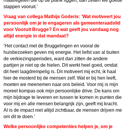
maatregelen die op de plank liggen, dan zetten we goede
stappen vooruit.’
Vraag van collega Mathijs Goderis: ‘Wat motiveert jou
persoonlijk om je te engageren als gemeenteraadslid
voor Vooruit Brugge? En wat geeft jou vandaag nog
altijd energie in dat mandaat?
‘Het contact met de Bruggelingen en vooral de
huisbezoeken geven mij energie. Het liefst van al buiten
de verkiezingsperiodes, want dan zitten de andere
partijen je niet op de hielen. Dit werkt heel goed, omdat
dit heel laagdrempelig is. Dit motiveert mij echt, ik haal
hier de mosterd bij de mensen zelf. Wat er bij hen leeft,
moeten we meenemen naar ons beleid. Voor mij is mijn
moreel kompas ook mijn persoonlijke drive. De kans om
mijn bijdrage te leveren en tussen te komen in punten die
voor mij en alle mensen belangrijk zijn, geeft mij kracht.
Al is de impact niet altijd zichtbaar, de mensen drijven me
om dit te doen.’
Welke persoonlijke competenties helpen je, om je