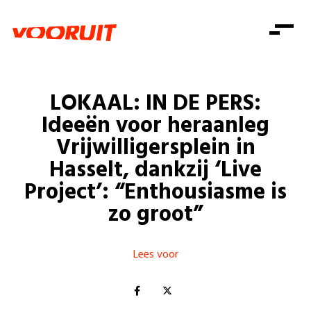
Laatste nieuws
Alle artikels
Beweging
Mission statement
Koopkracht
Dicht bij jou
LOKAAL: IN DE PERS:
Onze mensen
Doe mee
Zorg
Ideeën voor heraanleg
Doe mee
Shop
Standpunten
Gelijke kansen
Vrijwilligersplein in
Word lid
Zoeken
Hasselt, dankzij ‘Live
Vacatures
Welzijn
Login
Login
Project’: “Enthousiasme is
Mis niets
Consumentenbescherming
zo groot”
Pensioenen
Doe mee
Kinderen en jongeren
Lees voor