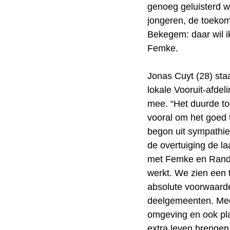
genoeg geluisterd w
jongeren, de toeko
Bekegem: daar wil i
Femke.
Jonas Cuyt (28) staa
lokale Vooruit-afdel
mee. “Het duurde toc
vooral om het goed
begon uit sympathie 
de overtuiging de l
met Femke en Randy
werkt. We zien een
absolute voorwaarde
deelgemeenten. Mee
omgeving en ook pla
extra leven brengen h