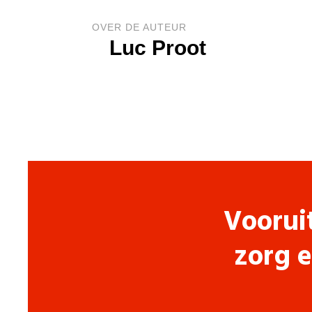
OVER DE AUTEUR
Luc Proot
Voorui
zorg e