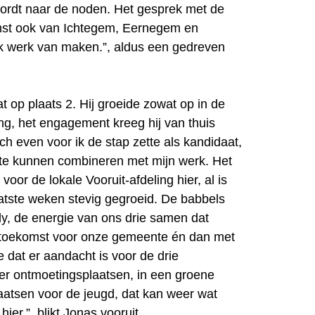
ordt naar de noden. Het gesprek met de
mst ook van Ichtegem, Eernegem en
k werk van maken.”, aldus een gedreven
t op plaats 2. Hij groeide zowat op in de
ing, het engagement kreeg hij van thuis
h even voor ik de stap zette als kandidaat,
 te kunnen combineren met mijn werk. Het
voor de lokale Vooruit-afdeling hier, al is
aatste weken stevig gegroeid. De babbels
, de energie van ons drie samen dat
 toekomst voor onze gemeente én dan met
 dat er aandacht is voor de drie
r ontmoetingsplaatsen, in een groene
atsen voor de jeugd, dat kan weer wat
ier.”, blikt Jonas vooruit.