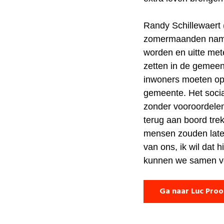
Randy Schillewaert (
zomermaanden nam hij
worden en uitte met
zetten in de gemeen
inwoners moeten op
gemeente. Het soci
zonder vooroordele
terug aan boord tre
mensen zouden laten
van ons, ik wil dat 
kunnen we samen voo
Ga naar Luc Proo