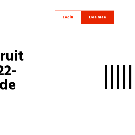
Login
Doe mee
ruit
22-
 de