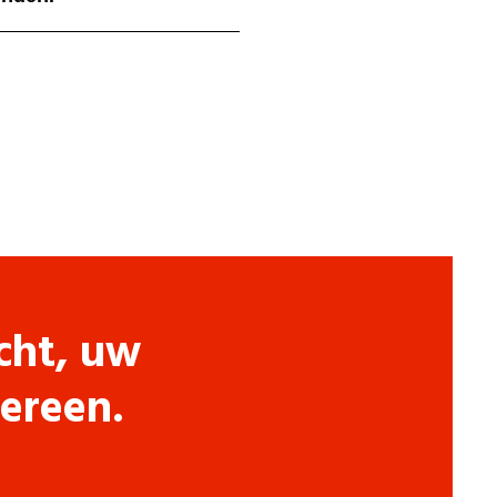
cht, uw
dereen.