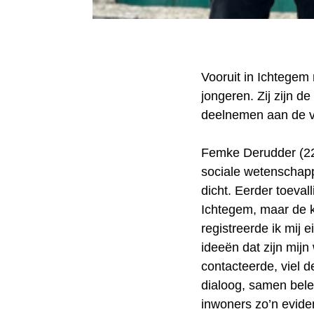
Vooruit in Ichtegem 
jongeren. Zij zijn d
deelnemen aan de v
Femke Derudder (22) 
sociale wetenschapp
dicht. Eerder toeval
Ichtegem, maar de k
registreerde ik mij e
ideeën dat zijn mijn
contacteerde, viel de
dialoog, samen bel
inwoners zo’n evident