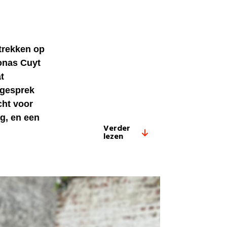
trekken op
onas Cuyt
t
 gesprek
cht voor
g, en een
Verder
lezen