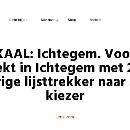
Dicht bij jou
Doe mee
Shop
Zoeken
AAL: Ichtegem. Voo
ekt in Ichtegem met 
rige lijsttrekker naar
kiezer
Lees voor