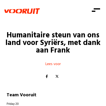
Laatste nieuws
Alle artikels
Beweging
Mission statement
Koopkracht
Dicht bij jou
Humanitaire steun van ons
Onze mensen
Doe mee
Zorg
land voor Syriërs, met dank
Doe mee
Shop
Standpunten
Gelijke kansen
aan Frank
Word lid
Zoeken
Vacatures
Welzijn
Login
Login
Mis niets
Lees voor
Consumentenbescherming
Pensioenen
Doe mee
Kinderen en jongeren
Team Vooruit
Friday 20