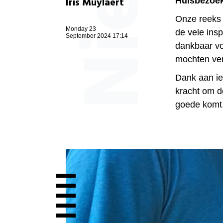
Iris Muylaert
Huisbezoek
Onze reeks 
Monday 23
de vele ins
September 2024 17:14
dankbaar vo
mochten ve
Dank aan ie
kracht om d
goede komt