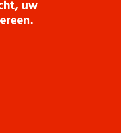
cht, uw
dereen.