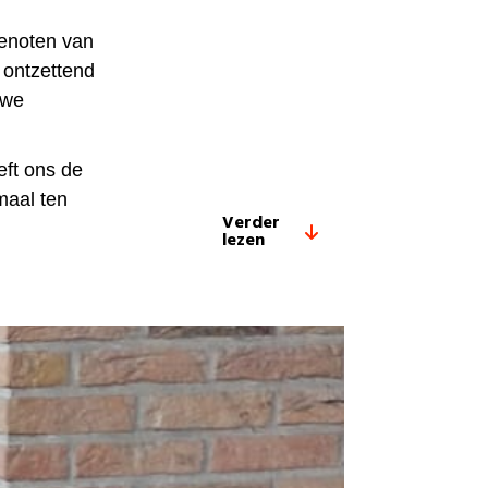
genoten van
 ontzettend
 we
eft ons de
maal ten
Verder
lezen