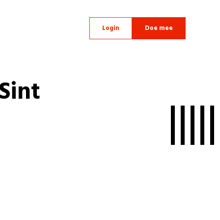
Login
Doe mee
Sint