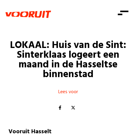
Laatste nieuws
Alle artikels
Beweging
Mission statement
Koopkracht
Dicht bij jou
LOKAAL: Huis van de Sint:
Onze mensen
Doe mee
Zorg
Sinterklaas logeert een
Doe mee
Shop
Standpunten
Gelijke kansen
maand in de Hasseltse
Word lid
Zoeken
binnenstad
Vacatures
Welzijn
Login
Login
Mis niets
Consumentenbescherming
Lees voor
Pensioenen
Doe mee
Kinderen en jongeren
Vooruit Hasselt