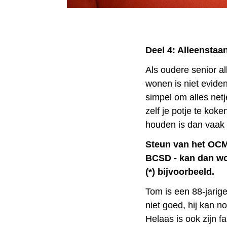
Deel 4: Alleenstaa
Als oudere senior al
wonen is niet evident
simpel om alles net
zelf je potje te koke
houden is dan vaak 
Steun van het OCM
BCSD - kan dan w
(*) bijvoorbeeld.
Tom is een 88-jarig
niet goed, hij kan n
Helaas is ook zijn f