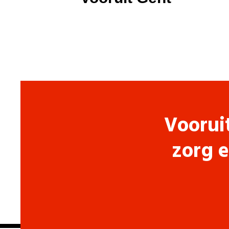
Voorui
zorg e