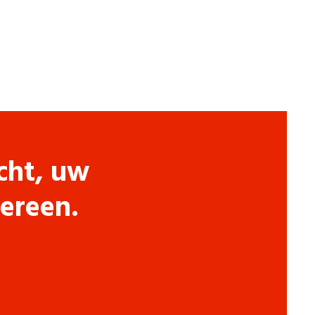
cht, uw
dereen.