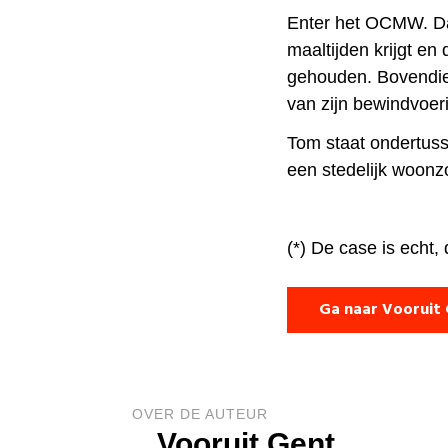
Enter het OCMW. Dat 
maaltijden krijgt en
gehouden. Bovendie
van zijn bewindvoer
Tom staat ondertuss
een stedelijk woonz
(*) De case is echt,
Ga naar Vooruit
OVER DE AUTEUR
Vooruit Gent