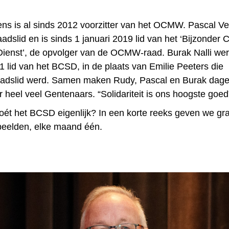
s is al sinds 2012 voorzitter van het OCMW. Pascal V
dslid en is sinds 1 januari 2019 lid van het ‘Bijzonder 
Dienst’, de opvolger van de OCMW-raad. Burak Nalli we
1 lid van het BCSD, in de plaats van Emilie Peeters die
dslid werd. Samen maken Rudy, Pascal en Burak dagel
r heel veel Gentenaars. “Solidariteit is ons hoogste goed
oét het BCSD eigenlijk? In een korte reeks geven we gr
eelden, elke maand één.