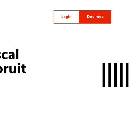
Login
Doe mee
cal
ruit