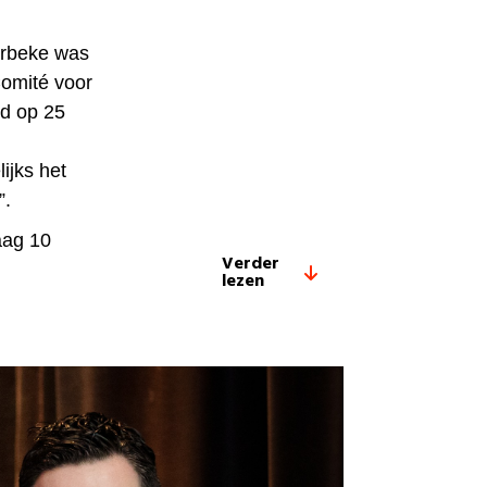
erbeke was
Comité voor
rd op 25
ijks het
”.
aag 10
Verder
lezen