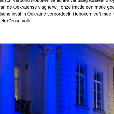
tisch Verbond Hoboken verlichtte vandaag Kasteel Bro
van de Oekraïense vlag terwijl onze fractie een motie g
ische inval in Oekraïne veroordeelt. Hoboken leeft mee 
Oekraïense volk.