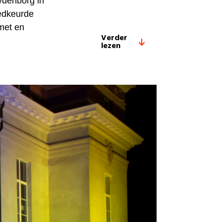
ydenborg in
oedkeurde
met en
Verder
lezen