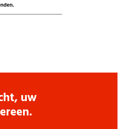
ienden.
cht, uw
dereen.