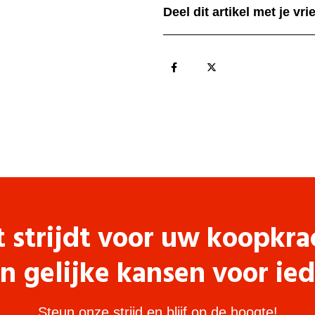
Deel dit artikel met je vr
t strijdt voor uw koopkra
n gelijke kansen voor ie
Steun onze strijd en blijf op de hoogte!