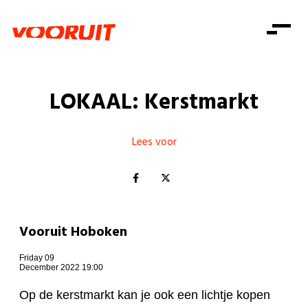
Laatste nieuws
Alle artikels
Beweging
Mission statement
Koopkracht
Dicht bij jou
LOKAAL: Kerstmarkt
Onze mensen
Doe mee
Zorg
Doe mee
Shop
Standpunten
Gelijke kansen
Lees voor
Word lid
Zoeken
Vacatures
Welzijn
Login
Login
Mis niets
Consumentenbescherming
Pensioenen
Doe mee
Vooruit Hoboken
Kinderen en jongeren
Friday 09
December 2022 19:00
Op de kerstmarkt kan je ook een lichtje kopen