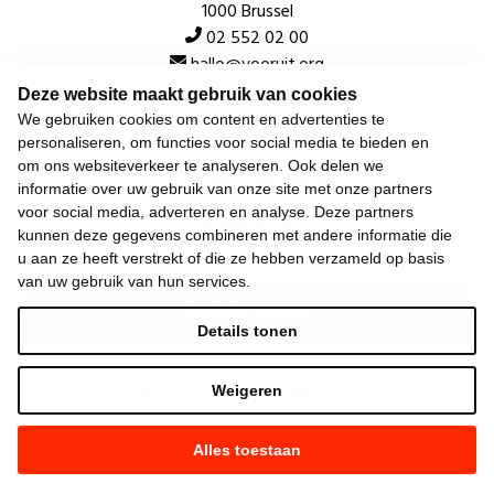
1000 Brussel
02 552 02 00
hallo@vooruit.org
Deze website maakt gebruik van cookies
We gebruiken cookies om content en advertenties te
Snel
personaliseren, om functies voor social media te bieden en
om ons websiteverkeer te analyseren. Ook delen we
Over de beweging
informatie over uw gebruik van onze site met onze partners
voor social media, adverteren en analyse. Deze partners
Algemeen
kunnen deze gegevens combineren met andere informatie die
u aan ze heeft verstrekt of die ze hebben verzameld op basis
van uw gebruik van hun services.
Laatste nieuws
Details tonen
Weigeren
Alles toestaan
©
2026
Vooruit —
Privacyverklaring
—
Gebruiksvoorwaarden
—
Cookieverklaring
—
Gemaakt met NationBuilder