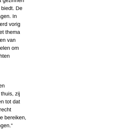
et gezinnen
biedt. De
gen. In
werd vorig
het thema
pen van
kelen om
hten
en
huis, zij
n tot dat
recht
e bereiken,
ngen.”