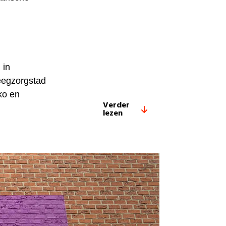
 in
eegzorgstad
ko en
Verder
lezen