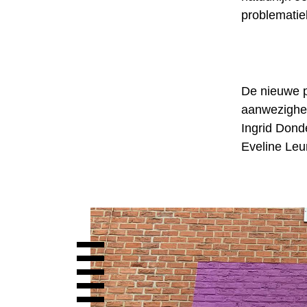
problematie
De nieuwe p
aanwezighei
Ingrid Dond
Eveline Leu