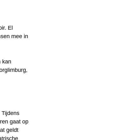
r. El
nsen mee in
n kan
orglimburg,
 Tijdens
ren gaat op
at geldt
trische