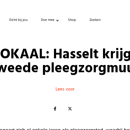
Dicht bij jou
Doe mee
Shop
Zoeken
OKAAL: Hasselt krij
weede pleegzorgmu
Lees voor