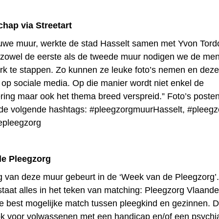
hap via Streetart
uwe muur, werkte de stad Hasselt samen met Yvon Tordoi
ij zowel de eerste als de tweede muur nodigen we de me
rk te stappen. Zo kunnen ze leuke foto’s nemen en deze
 op sociale media. Op die manier wordt niet enkel de
ring maar ook het thema breed verspreid.” Foto’s poste
de volgende hashtags: #pleegzorgmuurHasselt, #pleegz
pleegzorg
e Pleegzorg
g van deze muur gebeurt in de ‘Week van de Pleegzorg’.
taat alles in het teken van matching: Pleegzorg Vlaande
e best mogelijke match tussen pleegkind en gezinnen. D
ook voor volwassenen met een handicap en/of een psychia