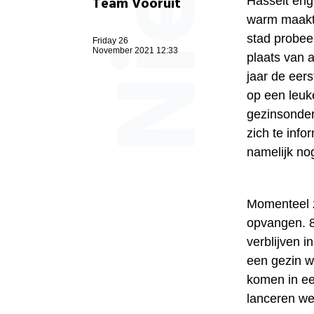
Team Vooruit
Hasselt enga
warm maakt 
stad probee
Friday 26
November 2021 12:33
plaats van al
jaar de eer
op een leuk
gezinsonder
zich te inf
namelijk no
Momenteel z
opvangen. 8
verblijven 
een gezin wo
komen in ee
lanceren we