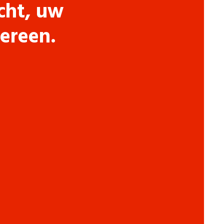
cht, uw
dereen.