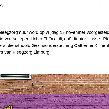
k.
leegzorgmuur word op vrijdag 19 november voorgesteld
d van schepen Habib El Ouakili, coördinator Hasselt Pl
ers, diensthoofd Gezinsondersteuning Catherine Klimen
rs van Pleegzorg Limburg.