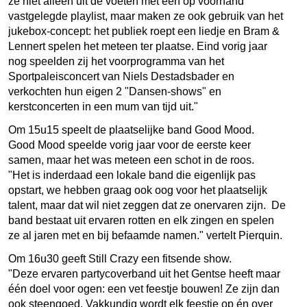
ze niet alleen uit de voeten met een op voorhand
vastgelegde playlist, maar maken ze ook gebruik van het
jukebox-concept: het publiek roept een liedje en Bram &
Lennert spelen het meteen ter plaatse. Eind vorig jaar
nog speelden zij het voorprogramma van het
Sportpaleisconcert van Niels Destadsbader en
verkochten hun eigen 2 "Dansen-shows" en
kerstconcerten in een mum van tijd uit."
Om 15u15 speelt de plaatselijke band Good Mood.
Good Mood speelde vorig jaar voor de eerste keer
samen, maar het was meteen een schot in de roos.
"Het is inderdaad een lokale band die eigenlijk pas
opstart, we hebben graag ook oog voor het plaatselijk
talent, maar dat wil niet zeggen dat ze onervaren zijn. De
band bestaat uit ervaren rotten en elk zingen en spelen
ze al jaren met en bij befaamde namen." vertelt Pierquin.
Om 16u30 geeft Still Crazy een fitsende show.
"
Deze ervaren partycoverband uit het Gentse heeft maar
één doel voor ogen: een vet feestje bouwen! Ze zijn dan
ook steengoed. Vakkundig wordt elk feestje op én over