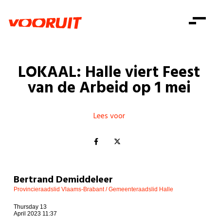
Laatste nieuws
Alle artikels
Beweging
Mission statement
Koopkracht
Dicht bij jou
LOKAAL: Halle viert Feest
Onze mensen
Doe mee
Zorg
van de Arbeid op 1 mei
Doe mee
Shop
Standpunten
Gelijke kansen
Word lid
Zoeken
Vacatures
Welzijn
Lees voor
Login
Login
Mis niets
Consumentenbescherming
Pensioenen
Doe mee
Kinderen en jongeren
Bertrand Demiddeleer
Provincieraadslid Vlaams-Brabant / Gemeenteraadslid Halle
Thursday 13
April 2023 11:37