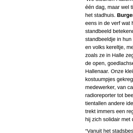
één dag, maar wel t
het stadhuis.
Burge
eens in de verf wat
standbeeld betekend
standbeeldje in hun 
en volks kereltje, me
zoals ze in Halle ze
de open, goedlachse
Hallenaar. Onze kle
kostuumpjes gekreg
medewerker, van car
radioreporter tot b
tientallen andere id
trekt immers een r
hij zich solidair m
“Vanuit het stadsbes