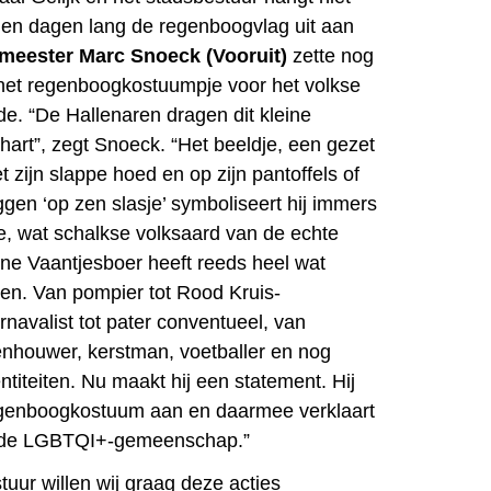
ien dagen lang de regenboogvlag uit aan
meester Marc Snoeck (Vooruit)
zette nog
 het regenboogkostuumpje voor het volkse
e. “De Hallenaren dragen dit kleine
hart”, zegt Snoeck. “Het beeldje, een gezet
t zijn slappe hoed en op zijn pantoffels of
ggen ‘op zen slasje’ symboliseert hij immers
, wat schalkse volksaard van de echte
ine Vaantjesboer heeft reeds heel wat
en. Van pompier tot Rood Kruis-
navalist tot pater conventueel, van
eenhouwer, kerstman, voetballer en nog
entiteiten. Nu maakt hij een statement. Hij
egenboogkostuum aan en daarmee verklaart
et de LGBTQI+-gemeenschap.”
tuur willen wij graag deze acties