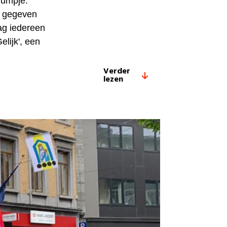
uumpje.
t gegeven
ag iedereen
elijk', een
Verder
lezen