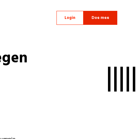
Login
Doe mee
egen