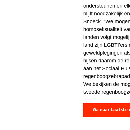
ondersteunen en elk
blijft noodzakelijk e
Snoeck. “We mogen n
homoseksualiteit van
landen volgt mogelij
land zijn LGBTI’ers 
geweldplegingen als
hijsen daarom de re
aan het Sociaal Hui
regenboogzebrapa
We bekijken de moge
tweede regenboogze
Ga naar Laatste 