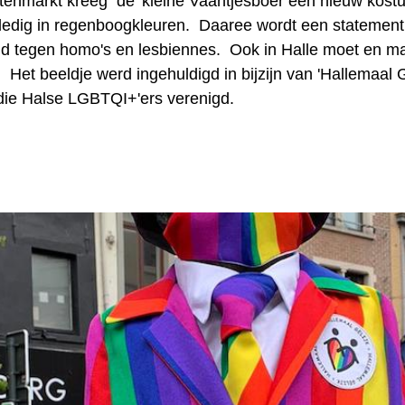
enmarkt kreeg de 'kleine Vaantjesboer een nieuw kost
ledig in regenboogkleuren. Daaree wordt een statemen
d tegen homo's en lesbiennes. Ook in Halle moet en m
n. Het beeldje werd ingehuldigd in bijzijn van 'Hallemaal G
die Halse LGBTQI+'ers verenigd.