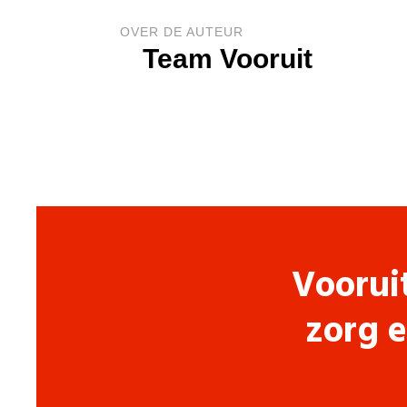
OVER DE AUTEUR
Team Vooruit
Voorui
zorg e