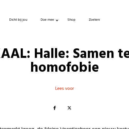
Dicht bij jou
Doe mee
Shop
Zoeken
AAL: Halle: Samen t
homofobie
Lees voor