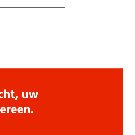
cht, uw
dereen.