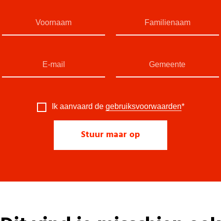
Ik aanvaard de
gebruiksvoorwaarden
*