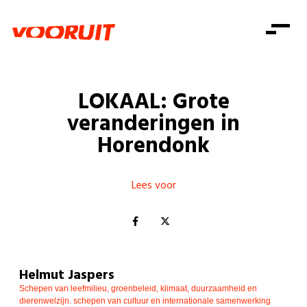
Laatste nieuws
Alle artikels
Beweging
Mission statement
Koopkracht
Dicht bij jou
LOKAAL: Grote
Onze mensen
Doe mee
Zorg
veranderingen in
Doe mee
Shop
Standpunten
Gelijke kansen
Horendonk
Word lid
Zoeken
Vacatures
Welzijn
Login
Login
Mis niets
Lees voor
Consumentenbescherming
Pensioenen
Doe mee
Kinderen en jongeren
Helmut Jaspers
Schepen van leefmilieu, groenbeleid, klimaat, duurzaamheid en
dierenwelzijn. schepen van cultuur en internationale samenwerking