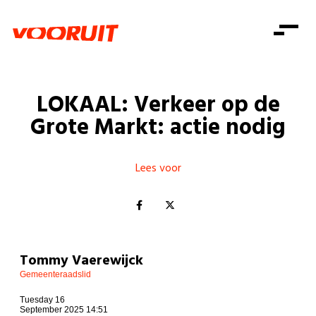
Laatste nieuws
Alle artikels
Beweging
Mission statement
Koopkracht
Dicht bij jou
LOKAAL: Verkeer op de
Onze mensen
Doe mee
Zorg
Grote Markt: actie nodig
Doe mee
Shop
Standpunten
Gelijke kansen
Word lid
Zoeken
Vacatures
Welzijn
Lees voor
Login
Login
Mis niets
Consumentenbescherming
Pensioenen
Doe mee
Kinderen en jongeren
Tommy Vaerewijck
Gemeenteraadslid
Tuesday 16
September 2025 14:51