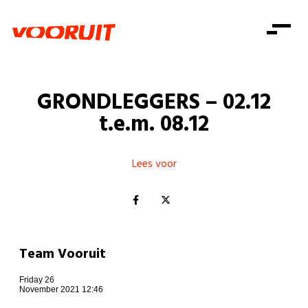
Laatste nieuws
Alle artikels
Beweging
Mission statement
Koopkracht
Dicht bij jou
GRONDLEGGERS – 02.12
Onze mensen
Doe mee
Zorg
t.e.m. 08.12
Doe mee
Shop
Standpunten
Gelijke kansen
Word lid
Zoeken
Vacatures
Welzijn
Lees voor
Login
Login
Mis niets
Consumentenbescherming
Pensioenen
Doe mee
Kinderen en jongeren
Team Vooruit
Friday 26
November 2021 12:46