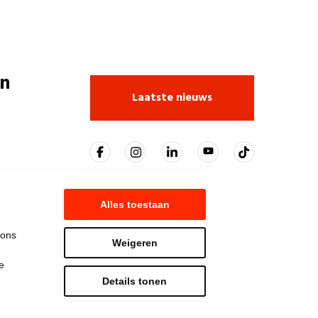
n
Laatste nieuws
Alles toestaan
 ons
Weigeren
e
Details tonen
t NationBuilder