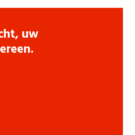
cht, uw
dereen.