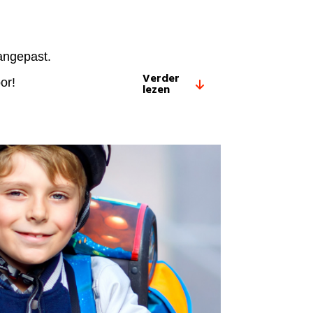
angepast.
Verder
or!
lezen