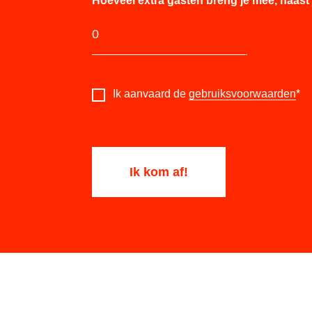
Hoeveel extra gasten breng je mee, naast 
Ik aanvaard de
gebruiksvoorwaarden
*