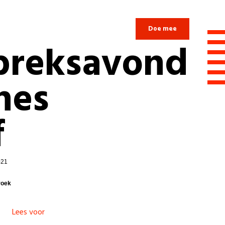
Login
Doe mee
preksavond
nes
f
-21
roek
Lees voor