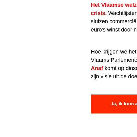
Het Vlaamse welzi
crisis.
Wachtlijsten
sluizen commercië
euro's winst door 
Hoe krijgen we het 
Vlaams Parlements
Anaf
komt op dinsd
zijn visie uit de d
Ja, ik kom a