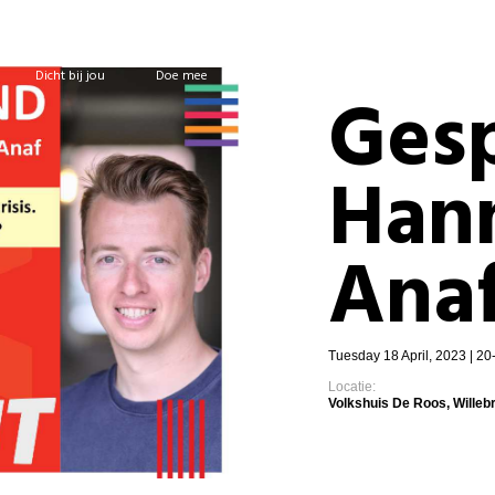
Dicht bij jou
Doe mee
Shop
Zoeken
Ges
Han
Ana
Tuesday 18 April, 2023 | 20
Locatie:
Volkshuis De Roos, Willeb