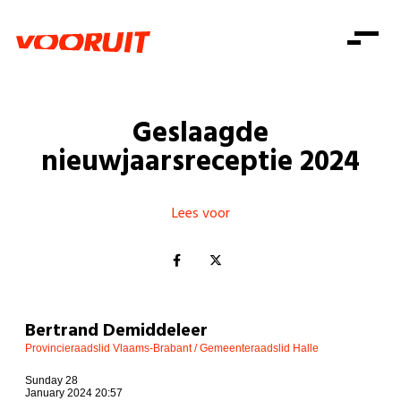
Laatste nieuws
Alle artikels
Beweging
Mission statement
Koopkracht
Dicht bij jou
Geslaagde
Onze mensen
Doe mee
Zorg
nieuwjaarsreceptie 2024
Doe mee
Shop
Standpunten
Gelijke kansen
Word lid
Zoeken
Vacatures
Welzijn
Lees voor
Login
Login
Mis niets
Consumentenbescherming
Pensioenen
Doe mee
Kinderen en jongeren
Bertrand Demiddeleer
Provincieraadslid Vlaams-Brabant / Gemeenteraadslid Halle
Sunday 28
January 2024 20:57