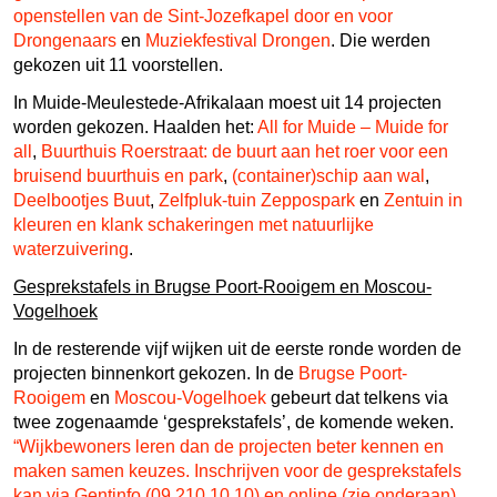
openstellen van de Sint-Jozefkapel door en voor
Drongenaars
en
Muziekfestival Drongen
. Die werden
gekozen uit 11 voorstellen.
In Muide-Meulestede-Afrikalaan moest uit 14 projecten
worden gekozen. Haalden het:
All for Muide – Muide for
all
,
Buurthuis Roerstraat: de buurt aan het roer voor een
bruisend buurthuis en park
,
(container)schip aan wal
,
Deelbootjes Buut
,
Zelfpluk-tuin Zeppospark
en
Zentuin in
kleuren en klank schakeringen met natuurlijke
waterzuivering
.
Gesprekstafels in Brugse Poort-Rooigem en Moscou-
Vogelhoek
In de resterende vijf wijken uit de eerste ronde worden de
projecten binnenkort gekozen. In de
Brugse Poort-
Rooigem
en
Moscou-Vogelhoek
gebeurt dat telkens via
twee zogenaamde ‘gesprekstafels’, de komende weken.
“Wijkbewoners leren dan de projecten beter kennen en
maken
samen keuzes. Inschrijven voor de gesprekstafels
kan via Gentinfo (09 210 10 10) en online (zie onderaan),