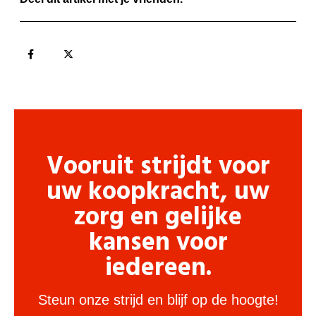
Vooruit strijdt voor
uw koopkracht, uw
zorg en gelijke
kansen voor
iedereen.
Steun onze strijd en blijf op de hoogte!