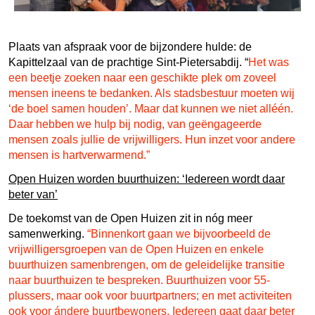
Plaats van afspraak voor de bijzondere hulde: de
Kapittelzaal van de prachtige Sint-Pietersabdij. “
Het was
een beetje zoeken naar een geschikte plek om zoveel
mensen ineens te bedanken. Als stadsbestuur moeten wij
‘de boel samen houden’. Maar dat kunnen we niet alléén.
Daar hebben we hulp bij nodig, van geëngageerde
mensen zoals jullie de vrijwilligers. Hun inzet voor andere
mensen is hartverwarmend.”
Open Huizen worden buurthuizen: ‘Iedereen wordt daar
beter van’
De toekomst van de Open Huizen zit in nóg meer
samenwerking.
“
Binnenkort gaan we bijvoorbeeld de
vrijwilligersgroepen van de Open Huizen en enkele
buurthuizen samenbrengen, om de geleidelijke transitie
naar buurthuizen te bespreken. Buurthuizen voor 55-
plussers, maar ook voor buurtpartners; en met activiteiten
ook voor ándere buurtbewoners. Iedereen gaat daar beter