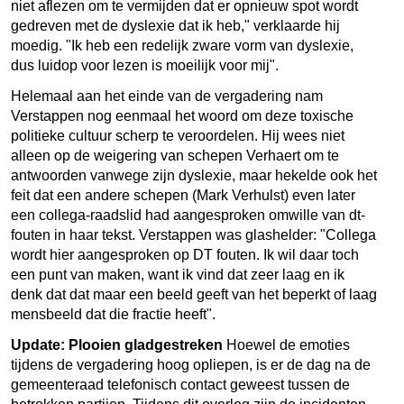
niet aflezen om te vermijden dat er opnieuw spot wordt
gedreven met de dyslexie dat ik heb," verklaarde hij
moedig. "Ik heb een redelijk zware vorm van dyslexie,
dus luidop voor lezen is moeilijk voor mij".
Helemaal aan het einde van de vergadering nam
Verstappen nog eenmaal het woord om deze toxische
politieke cultuur scherp te veroordelen. Hij wees niet
alleen op de weigering van schepen Verhaert om te
antwoorden vanwege zijn dyslexie, maar hekelde ook het
feit dat een andere schepen (Mark Verhulst) even later
een collega-raadslid had aangesproken omwille van dt-
fouten in haar tekst. Verstappen was glashelder: "Collega
wordt hier aangesproken op DT fouten. Ik wil daar toch
een punt van maken, want ik vind dat zeer laag en ik
denk dat dat maar een beeld geeft van het beperkt of laag
mensbeeld dat die fractie heeft".
Update: Plooien gladgestreken
Hoewel de emoties
tijdens de vergadering hoog opliepen, is er de dag na de
gemeenteraad telefonisch contact geweest tussen de