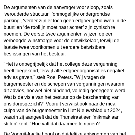
De argumenten van de aanvrager voor sloop, zoals
'verouderde structuur', 'onmogelijke ondergrondse
parking', ‘verder zijn er toch geen erfgoedgebouwen in de
buurt’ en ‘de rooilijn moet naar achter’ zijn cynisch te
noemen. De eerste twee argumenten wijzen op een
verhoogde winstmarge voor de ontwikkelaar, terwijl de
laatste twee voortkomen uit eerdere betwistbare
beslissingen van het bestuur.
"Het is onbegrijpelijk dat het college deze vergunning
heeft toegekend, terwijl alle erfgoedorganisaties negatief
advies gaven," stelt Roel Peters. "Wij vragen de
burgemeester en de schepen van vergunningen waarom
dit advies, hoewel niet bindend, volledig genegeerd werd.
Wat is de visie van het bestuur op de bescherming van
ons dorpsgezicht?" Vooruit verwijst ook naar de mea
culpa van de burgemeester in Het Nieuwsblad uit 2024,
waarin zij aangeeft dat de Tramstraat een 'mikmak aan
stijlen' kent. "Hoe valt dat daarmee te rijmen?"
De Vooruit-fractie hoopt op duidelijke antwoorden van het