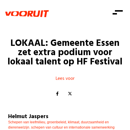
Laatste nieuws
Alle artikels
Beweging
Mission statement
Koopkracht
Dicht bij jou
LOKAAL: Gemeente Essen
Onze mensen
Doe mee
Zorg
zet extra podium voor
Doe mee
Shop
Standpunten
Gelijke kansen
lokaal talent op HF Festival
Word lid
Zoeken
Vacatures
Welzijn
Login
Login
Mis niets
Lees voor
Consumentenbescherming
Pensioenen
Doe mee
Kinderen en jongeren
Helmut Jaspers
Schepen van leefmilieu, groenbeleid, klimaat, duurzaamheid en
dierenwelzijn. schepen van cultuur en internationale samenwerking