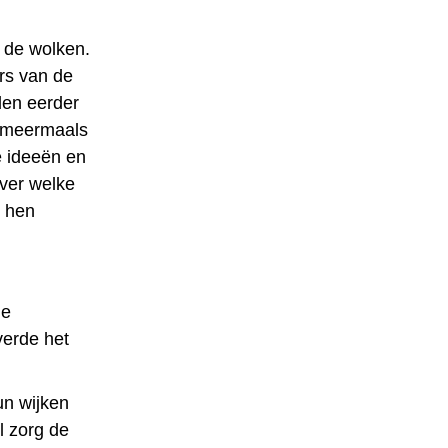
n de wolken.
rs van de
rden eerder
l meermaals
e ideeën en
over welke
e hen
de
verde het
un wijken
l zorg de