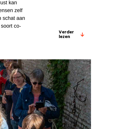
rust kan
ensen zelf
n schat aan
 soort co-
Verder
lezen