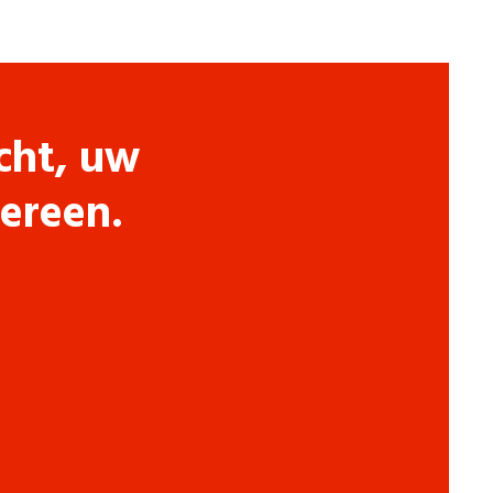
cht, uw
dereen.