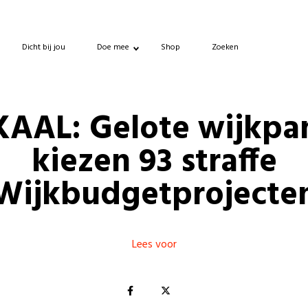
Dicht bij jou
Doe mee
Shop
Zoeken
AAL: Gelote wijkpa
kiezen 93 straffe
Wijkbudgetprojecte
Lees voor