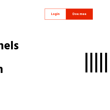
Login
Doe mee
nels
n