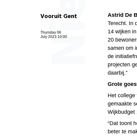
Vooruit Gent
Astrid De 
Terecht. In
14 wijken in
Thursday 06
July 2023 10:00
20 bewoners
samen om in
de initiati
projecten g
daarbij.”
Grote goes
Het college
gemaakte sel
Wijkbudget 
“Dat toont 
beter te ma