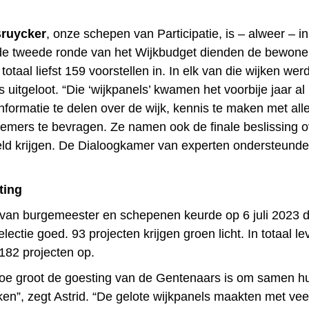
Bruycker
, onze schepen van Participatie, is – alweer – i
 de tweede ronde van het Wijkbudget dienden de bewone
 totaal liefst 159 voorstellen in. In elk van die wijken we
 uitgeloot. “Die ‘wijkpanels’ kwamen het voorbije jaar a
formatie te delen over de wijk, kennis te maken met all
efnemers te bevragen. Ze namen ook de finale beslissing 
eld krijgen. De Dialoogkamer van experten ondersteund
ting
 van burgemeester en schepenen keurde op 6 juli 2023 
ectie goed. 93 projecten krijgen groen licht. In totaal le
182 projecten op.
hoe groot de goesting van de Gentenaars is om samen h
ken”, zegt Astrid. “De gelote wijkpanels maakten met vee