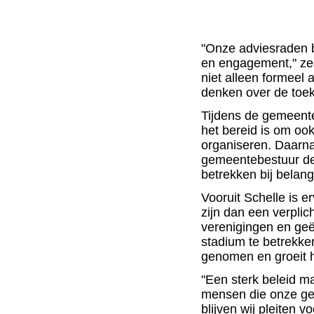
"Onze adviesraden b
en engagement," zeg
niet alleen formeel 
denken over de toe
Tijdens de gemeente
het bereid is om ook
organiseren. Daarna
gemeentebestuur de
betrekken bij belang
Vooruit Schelle is e
zijn dan een verpli
verenigingen en ge
stadium te betrekke
genomen en groeit h
"Een sterk beleid m
mensen die onze g
blijven wij pleiten 