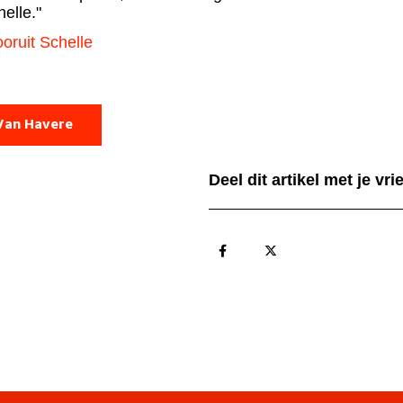
elle."
oruit Schelle
Van Havere
Deel dit artikel met je vr