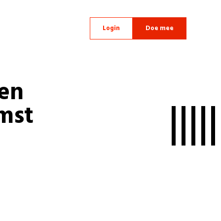
Login
Doe mee
een
mst