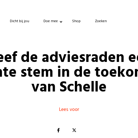
Dicht bij jou
Doe mee
Shop
Zoeken
ef de adviesraden 
hte stem in de toeko
van Schelle
Lees voor