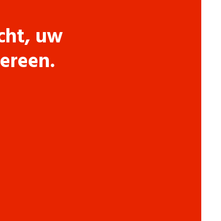
cht, uw
dereen.