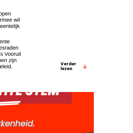
 open
rmee wil
eentelijk
eente
iesraden
s Vooruit
en zijn
Verder
eleid.
lezen