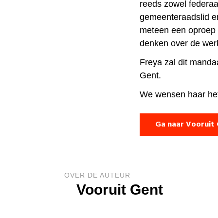
reeds zowel federaa
gemeenteraadslid en
meteen een oproep 
denken over de werk
Freya zal dit mand
Gent.
We wensen haar het 
Ga naar Vooruit
OVER DE AUTEUR
Vooruit Gent