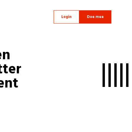
Login
Doe mee
en
tter
ent