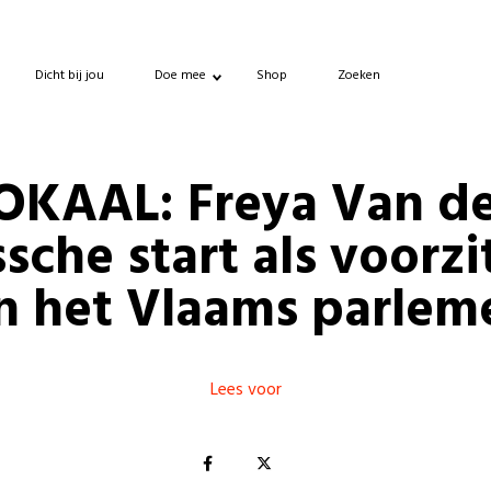
Dicht bij jou
Doe mee
Shop
Zoeken
OKAAL: Freya Van d
sche start als voorzi
n het Vlaams parlem
Lees voor