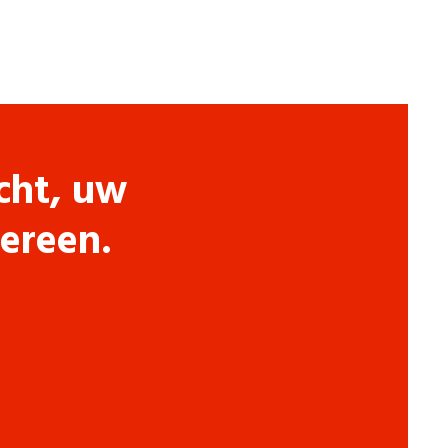
cht, uw
dereen.