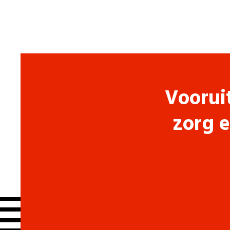
Voorui
zorg e