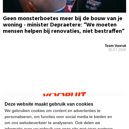
Geen monsterboetes meer bij de bouw van je
woning - minister Depraetere: “We moeten
mensen helpen bij renovaties, niet bestraffen”
Team Vooruit
30.07.2026
Deze website maakt gebruik van cookies
Keizerslaan 13
We gebruiken cookies om content en advertenties te
personaliseren, om functies voor social media te bieden en
1000 Brussel
om ons websiteverkeer te analyseren. Ook delen we
02 552 02 00
informatie over uw gebruik van onze site met onze partners