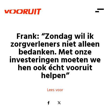
Laatste nieuws
Alle artikels
Beweging
Mission statement
Koopkracht
Dicht bij jou
Frank: “Zondag wil ik
Onze mensen
Doe mee
Zorg
zorgverleners niet alleen
Doe mee
Shop
Standpunten
Gelijke kansen
bedanken. Met onze
Word lid
Zoeken
investeringen moeten we
Vacatures
Welzijn
Login
Login
hen ook écht vooruit
Mis niets
Consumentenbescherming
helpen”
Pensioenen
Doe mee
Kinderen en jongeren
Lees voor