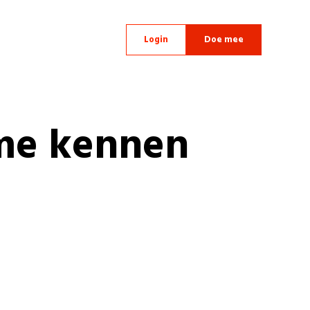
Login
Doe mee
me kennen