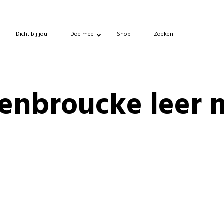
Dicht bij jou
Doe mee
Shop
Zoeken
enbroucke leer 