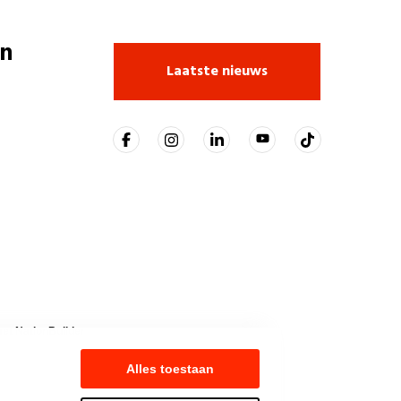
n
Laatste nieuws
t NationBuilder
Alles toestaan