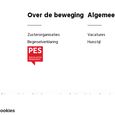
Over de beweging
Algemee
Zusterorganisaties
Vacatures
Beginselverklaring
Huisstijl
—
Privacyverklaring
—
Gebruiksvoorwaarden
—
Cookieverklaring
—
Gemaakt me
cookies