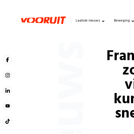
Laatste nieuws
Beweging
Nieuws
Fra
z
v
ku
sn