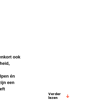
enkort ook
heid,
elpen én
zijn een
eft
Verder
lezen