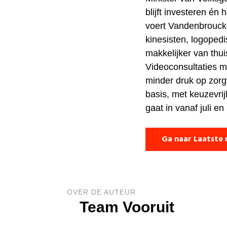
blijft investeren é
voert Vandenbroucke
kinesisten, logoped
makkelijker van thu
Videoconsultaties m
minder druk op zorgv
basis, met keuzevrij
gaat in vanaf juli e
Ga naar Laatste 
OVER DE AUTEUR
Team Vooruit