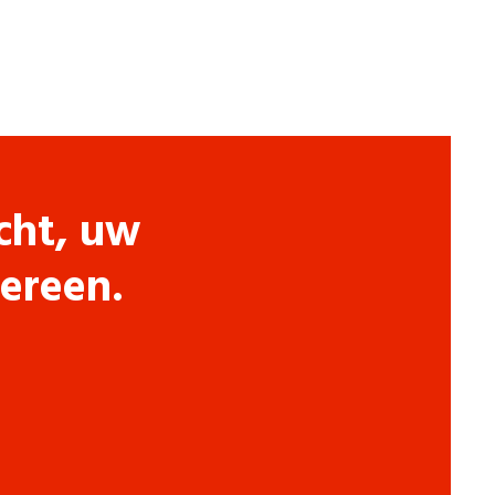
cht, uw
dereen.