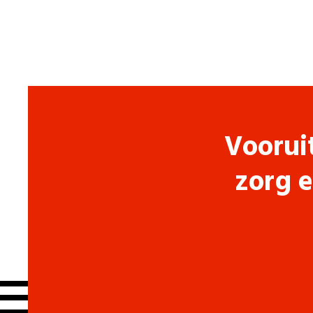
Voorui
zorg e