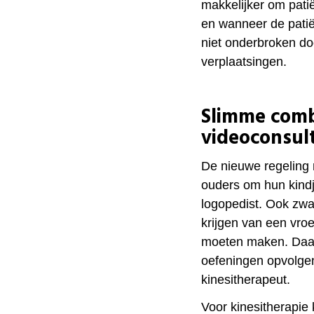
makkelijker om pati
en wanneer de patiën
niet onderbroken do
verplaatsingen.
Slimme comb
videoconsult
De nieuwe regeling 
ouders om hun kindj
logopedist. Ook zw
krijgen van een vro
moeten maken. Daar
oefeningen opvolgen
kinesitherapeut.
Voor kinesitherapie