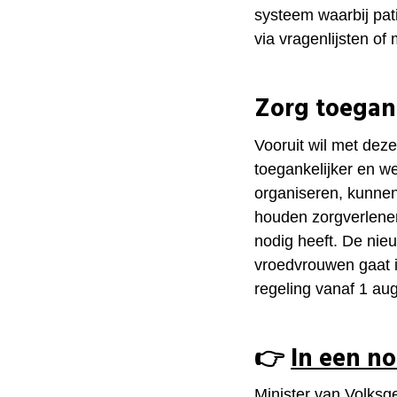
systeem waarbij pat
via vragenlijsten of
Zorg toegan
Vooruit wil met de
toegankelijker en w
organiseren, kunnen
houden zorgverlener
nodig heeft. De nieu
vroedvrouwen gaat in
regeling vanaf 1 au
👉
In een n
Minister van Volksg