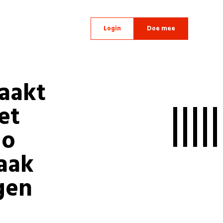
Login
Doe mee
aakt
et
Zo
aak
gen