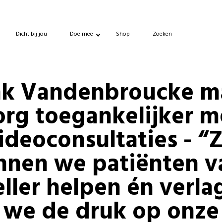
Dicht bij jou
Doe mee
Shop
Zoeken
nk Vandenbroucke m
org toegankelijker m
ideoconsultaties - “
nnen we patiënten v
eller helpen én verla
we de druk op onze