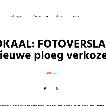
Dicht bij jou
Doe mee
Shop
Zoeken
OKAAL: FOTOVERSLA
ieuwe ploeg verkoz
Lees voor