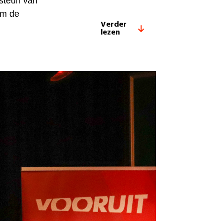
steun van
om de
Verder
lezen