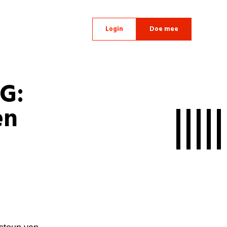
Login
Doe mee
G:
en