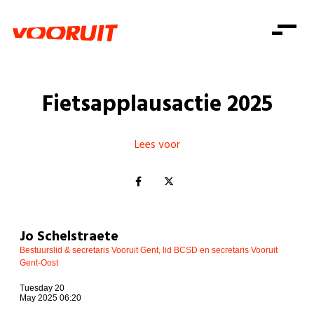
Laatste nieuws
Alle artikels
Beweging
Mission statement
Koopkracht
Dicht bij jou
Fietsapplausactie 2025
Onze mensen
Doe mee
Zorg
Doe mee
Shop
Standpunten
Gelijke kansen
Lees voor
Word lid
Zoeken
Vacatures
Welzijn
Login
Login
Mis niets
Consumentenbescherming
Pensioenen
Doe mee
Jo Schelstraete
Kinderen en jongeren
Bestuurslid & secretaris Vooruit Gent, lid BCSD en secretaris Vooruit
Gent-Oost
Tuesday 20
May 2025 06:20