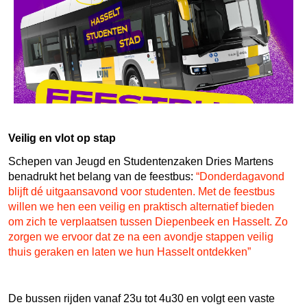
Veilig en vlot op stap
Schepen van Jeugd en Studentenzaken Dries Martens
benadrukt het belang van de feestbus:
“Donderdagavond
blijft dé uitgaansavond voor studenten. Met de feestbus
willen we hen een veilig en praktisch alternatief bieden
om zich te verplaatsen tussen Diepenbeek en Hasselt. Zo
zorgen we ervoor dat ze na een avondje stappen veilig
thuis geraken en laten we hun Hasselt ontdekken”
De bussen rijden vanaf 23u tot 4u30 en volgt een vaste