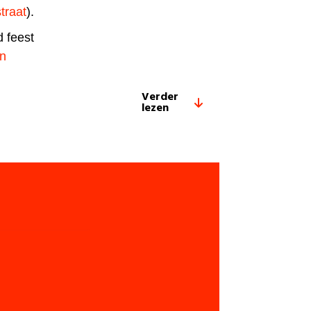
traat
).
 feest
an
Verder
lezen