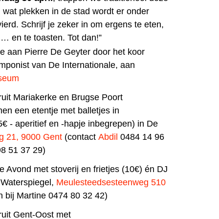
 wat plekken in de stad wordt er onder
erd. Schrijf je zeker in om ergens te eten,
… en te toasten. Tot dan!”
de aan Pierre De Geyter door het koor
ponist van De Internationale, aan
useum
ruit Mariakerke en Brugse Poort
en een etentje met balletjes in
€ - aperitief en -hapje inbegrepen) in De
g 21, 9000 Gent
(contact
Abdil
0484 14 96
8 51 37 29)
e Avond met stoverij en frietjes (10€) én DJ
Waterspiegel,
Meulesteedsesteenweg 510
en bij Martine 0474 80 32 42)
ruit Gent-Oost met