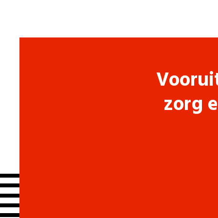
Voorui
zorg e