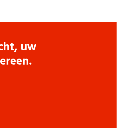
cht, uw
dereen.