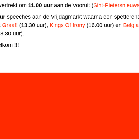
vertrekt om
11.00 uur
aan de Vooruit (
Sint-Pietersnieuws
ur
speeches aan de Vrijdagmarkt waarna een spetterend
t
Graaf!
(13.30 uur),
Kings Of Irony
(16.00 uur) en
Belgi
18.30 uur).
lkom !!!