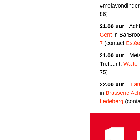
#meiavondinder
86)
21.00 uur
- Ach
Gent
in BarBro
7
(contact
Esté
21.00 uur
- Mei
Trefpunt,
Walter
75)
22.00 uur
-
Lat
in
Brasserie Ach
Ledeberg
(cont