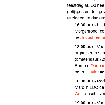
feestdag af. Op heel
gelijkgestemden gevi
te zingen, te dansen
16.30 uur
- hul
Morgenrood, com
het
Industriem
18.00 uur
- Voo
organiseren sam
tomatensaus (25
Bompa,
Oudbur
86 en
David
049
18.30 uur
- Rod
Marc in LDC de 
Gent
(inschrijv
19.00 uur
- Voo