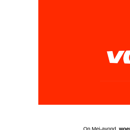
Op Mei-avond,
woen