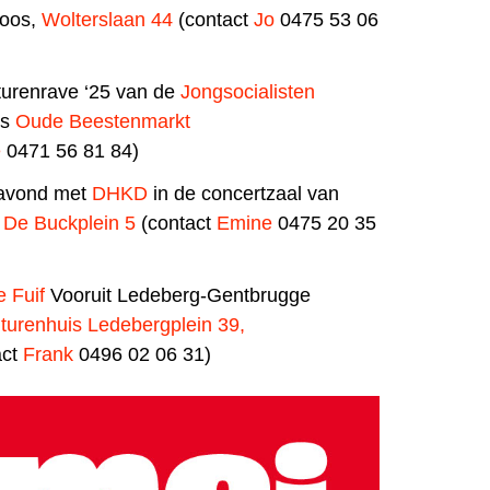
oos,
Wolterslaan 44
(contact
Jo
0475 53 06
turenrave ‘25 van de
Jongsocialisten
os
Oude Beestenmarkt
e
0471 56 81 84)
avond met
DHKD
in de concertzaal van
 De Buckplein 5
(contact
Emine
0475 20 35
e Fuif
Vooruit Ledeberg-Gentbrugge
turenhuis Ledebergplein 39,
act
Frank
0496 02 06 31)