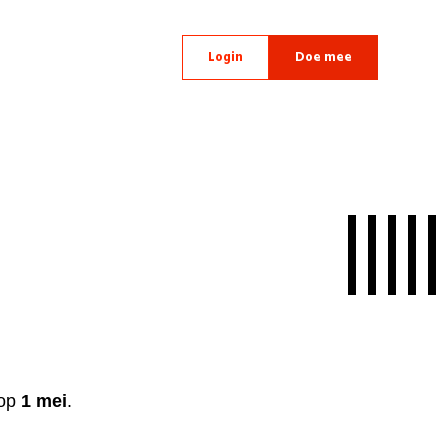
Login
Doe mee
op
1 mei
.