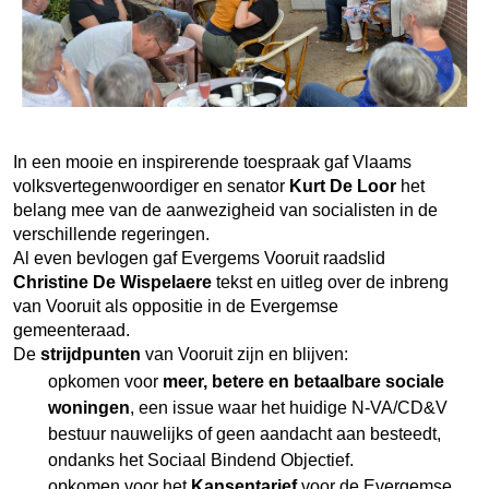
In een mooie en inspirerende toespraak gaf Vlaams
volksvertegenwoordiger en senator
Kurt De Loor
het
belang mee van de aanwezigheid van socialisten in de
verschillende regeringen.
Al even bevlogen gaf Evergems Vooruit raadslid
Christine De Wispelaere
tekst en uitleg over de inbreng
van Vooruit als oppositie in de Evergemse
gemeenteraad.
De
strijdpunten
van Vooruit zijn en blijven:
opkomen voor
meer, betere en betaalbare sociale
woningen
, een issue waar het huidige N-VA/CD&V
bestuur nauwelijks of geen aandacht aan besteedt,
ondanks het Sociaal Bindend Objectief.
opkomen voor het
Kansentarief
voor de Evergemse