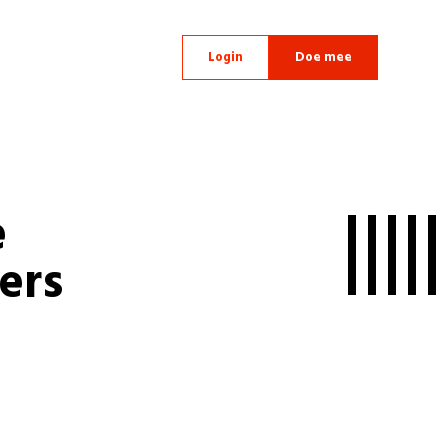
Login
Doe mee
e
ers