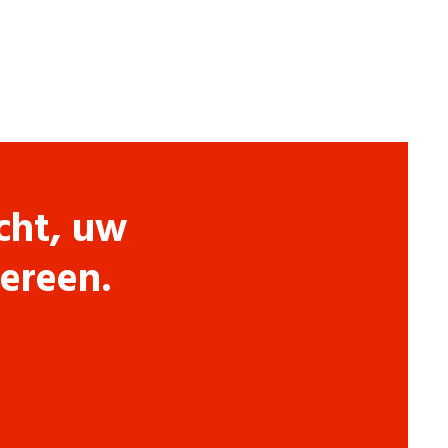
cht, uw
dereen.