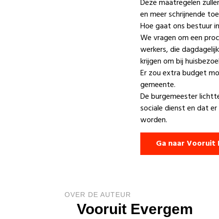
Deze maatregelen zulle
en meer schrijnende to
Hoe gaat ons bestuur 
We vragen om een proce
werkers, die dagdagelij
krijgen om bij huisbezo
Er zou extra budget mo
gemeente.
De burgemeester lichtt
sociale dienst en dat er
worden.
Ga naar Vooruit
OVER DE AUTEUR
Vooruit Evergem