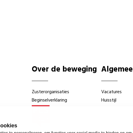
Over de beweging
Algemee
Zusterorganisaties
Vacatures
Beginselverklaring
Huisstijl
cookies
ies te personaliseren, om functies voor social media te bieden en om