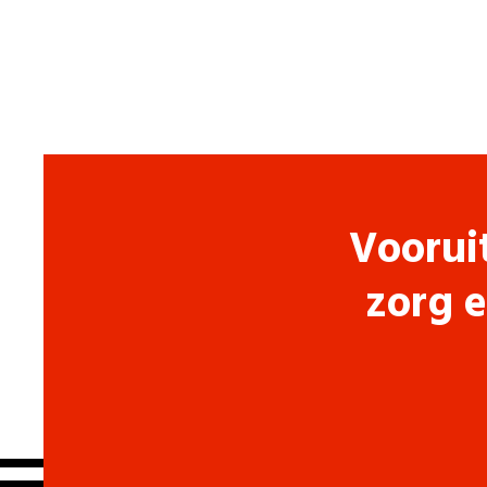
Voorui
zorg e