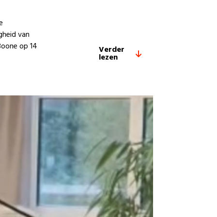
e
gheid van
Boone op 14
Verder
lezen