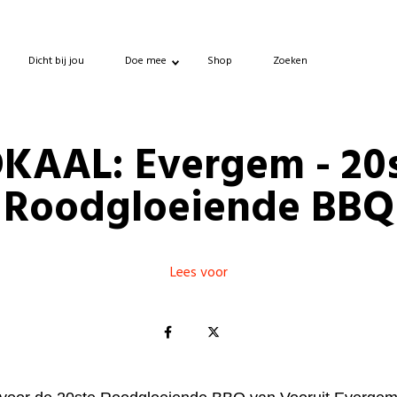
Dicht bij jou
Doe mee
Shop
Zoeken
KAAL: Evergem - 20
Roodgloeiende BBQ
Lees voor