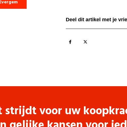
 Evergem
Deel dit artikel met je vr
t strijdt voor uw koopkra
n gelijke kansen voor ie