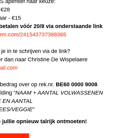
IS aperitief naar keuze:
 €28
aar - €15
betalen vóór 20/8 via onderstaande link
otform.com/241543737388365
je in te schrijven via de link?
eer dan naar Christine De Wispelaere
il.com
albedrag over op rek.nr.
BE60 0000 9008
ding "
NAAM + AANTAL VOLWASSENEN
 EN AANTAL
EES/VEGGIE
"
jullie opnieuw talrijk ontmoeten!