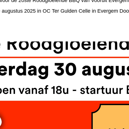
 voor de 20ste Roodgloeiende BBQ van Vooruit Everge
 augustus 2025 in OC Ter Gulden Celle in Evergem Doo