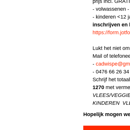
prijs incl. GRAT
- volwassenen -
- kinderen <12 j
inschrijven en 
https://form.j
Lukt het niet om 
Mail of telefon
-
cadwispe@gma
- 0476 66 26 34
Schrijf het tota
1270
met vermel
VLEES/VEGGIE
KINDEREN VL
Hopelijk mogen we 