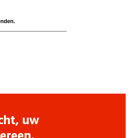
ienden.
cht, uw
dereen.