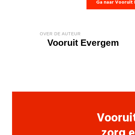
Ga naar Vooruit
OVER DE AUTEUR
Vooruit Evergem
Voorui
zorg e