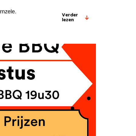
m
rnzele.
Verder
lezen