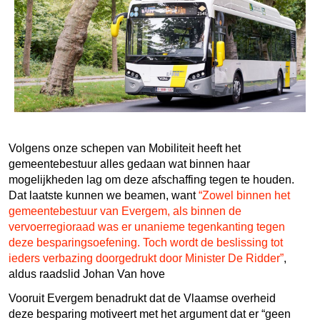
Volgens onze schepen van Mobiliteit heeft het
gemeentebestuur alles gedaan wat binnen haar
mogelijkheden lag om deze afschaffing tegen te houden.
Dat laatste kunnen we beamen, want
“Zowel binnen het
gemeentebestuur van Evergem, als binnen de
vervoerregioraad was er unanieme tegenkanting tegen
deze besparingsoefening. Toch wordt de beslissing tot
ieders verbazing doorgedrukt door Minister De Ridder”
,
aldus raadslid Johan Van hove
Vooruit Evergem benadrukt dat de Vlaamse overheid
deze besparing motiveert met het argument dat er “geen