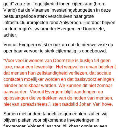
geld” zou zijn. Tegelijkertijd tonen cijfers aan (bron:
Vlario) dat de Vlaamse investeringsbudgetten in deze
bestuursperiode sterk verschuiven naar grote
infrastructuurprojecten rond Antwerpen. Hierdoor blijven
andere regio’s, waaronder Evergem en Doornzele,
achter.
Vooruit Evergem wijst er ook op dat de nieuwe visie op
openbaar vervoer te sterk cijfermatig is opgebouwd.
“Voor veel inwoners van Doornzele is buslijn 54 geen
luxe, maar een levenslijn. Het wegvallen ervan betekent
dat mensen hun zelfstandigheid verliezen, dat sociale
contacten moeilijker worden en dat basisvoorzieningen
minder bereikbaar worden. We kunnen dit niet zomaar
aanvaarden. Vooruit Evergem blijft aandringen op
oplossingen die vertrekken van de noden van mensen,
niet van spreadsheets.”, stelt raadslid Johan Van hove.
Samen met andere landelijke gemeenten, zullen wij
blijven pleiten voor bijkomende investeringen in
flexvervoer. Volgend jaar zou blijkbaar opnieuw een